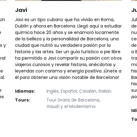
Javi
J
 Un
Javi es un tipo cubano que ha vivido en Roma,
Ju
Dublín y ahora en Barcelona. Llegó aquí a estudiar
de
e
química hace 20 años y se enamoró locamente
nu
de la belleza y la personalidad de Barcelona, ​​una
ce
s y
ciudad que nutrió su verdadera pasión por la
de
historia y las artes. Ser un guía turístico a pie libre
a 
ral
ha permitido a Javi compartir su pasión con otros
tr
viajeros curiosos y revelar historia, anécdotas y
mú
de
leyendas con carisma y energía positiva. ¡Únete a
hi
al.
él para obtener una visión notable de Barcelona!
Ba
hi
e
su
Idiomas:
Inglés, Español, Catalán, Italian
es
¡so
Tours:
Tour Gratis de Barcelona,
Gaudí y el Modernismo
Id
To