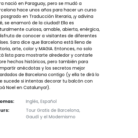
ra nació en Paraguay, pero se mudó a
rcelona hace unos años para hacer un curso
 posgrado en Traducción literaria, ¡y adivina
é, se enamoró de la ciudad! Ella es
turalmente curiosa, amable, abierta, enérgica,
disfruta de conocer a visitantes de diferentes
íses. Sara dice que Barcelona está llena de
storia, arte, color y MAGIA. Entonces, no solo
tá lista para mostrarte alrededor y contarle
bre hechos históricos, pero también para
mpartir anécdotas y los secretos mejor
ardados de Barcelona contigo (y ella te dirá lo
e sucede si intentas decorar tu balcón con
pá Noel en Catalunya!).
iomas:
Inglés, Español
urs:
Tour Gratis de Barcelona,
Gaudí y el Modernismo