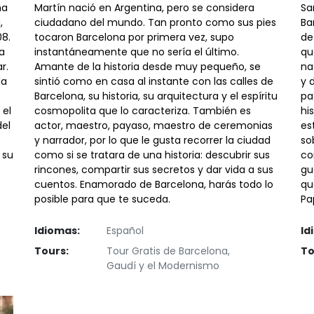
ha
Martín nació en Argentina, pero se considera
Sa
,
ciudadano del mundo. Tan pronto como sus pies
Ba
08.
tocaron Barcelona por primera vez, supo
de
a
instantáneamente que no sería el último.
qu
r.
Amante de la historia desde muy pequeño, se
na
da
sintió como en casa al instante con las calles de
y 
Barcelona, ​​su historia, su arquitectura y el espíritu
pa
 el
cosmopolita que lo caracteriza. También es
hi
del
actor, maestro, payaso, maestro de ceremonias
es
y narrador, por lo que le gusta recorrer la ciudad
so
 su
como si se tratara de una historia: descubrir sus
co
rincones, compartir sus secretos y dar vida a sus
gu
cuentos. Enamorado de Barcelona, ​​harás todo lo
qu
posible para que te suceda.
Pa
Idiomas:
Español
Id
Tours:
Tour Gratis de Barcelona,
To
Gaudí y el Modernismo