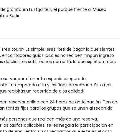
de granito en Lustgarten, el parque frente al Museo
l de Berlín
ree tours? Es simple, eres libre de pagar lo que sientes
us encantadores guías locales no reciben ningún ingreso
 de clientes satisfechos como tú, lo que significa tours
servar para tener tu espacio asegurado,
te la temporada alta y los fines de semana. Esto nos
ue recibirás un recorrido de alta calidad!
ben reservar online con 24 horas de anticipación. Ten en
n tarifas fijas para los grupos que se unen al recorrido.
 más personas que realicen más de una reserva,
 las tarifas aplicables, se les negará la participación en
 punto de encuentro si sospechamos que este es el caso.