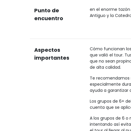
en el enorme tazón 
Punto de
Antiguo y la Catedra
encuentro
Cómo funcionan los f
Aspectos
que valió el tour. T
importantes
que no sean propinas
de alta calidad.
Te recomendamos re
especialmente duran
ayuda a garantizar q
Los grupos de 6+ de
cuenta que se aplica
A los grupos de 6 o
intentando así evitar
el tour al llegar al