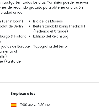
n Lustgarten todos los días. También puede reservar
ones de recorrido gratuito para obtener una visión
 ciudad única.
n (Berlin Dom)
Isla de los Museos
oldt de Berlín
Reiterstandbild König Friedrich II
(Federico el Grande)
burgo & Historia
Edificio del Reichstag
n
judíos de Europa
Topografía del terror
umento al
rlín)
ie (Punto de
Empieza a las
11:00 AM & 3:30 PM