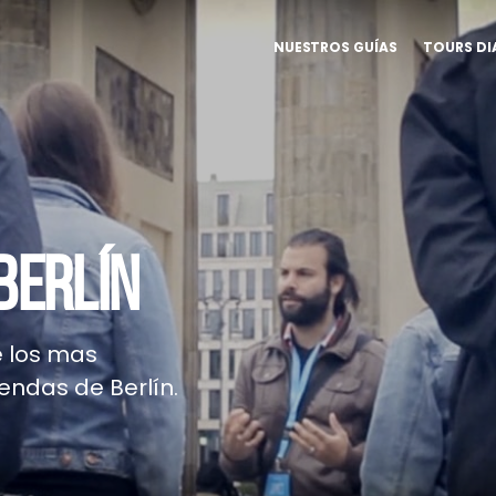
NUESTROS GUÍAS
TOURS DI
BERLÍN
e los mas
yendas de Berlín.