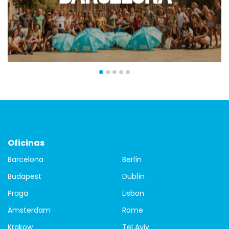
Oficinas
Barcelona
Berlín
Budapest
Dublín
Praga
Lisbon
Amsterdam
Rome
Krakow
Tel Aviv